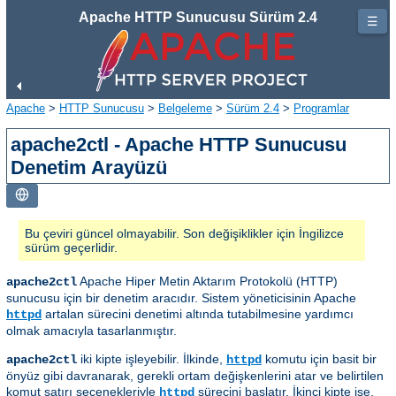
Apache HTTP Sunucusu Sürüm 2.4
☰
Apache
>
HTTP Sunucusu
>
Belgeleme
>
Sürüm 2.4
>
Programlar
apache2ctl - Apache HTTP Sunucusu
Denetim Arayüzü
Bu çeviri güncel olmayabilir. Son değişiklikler için İngilizce
sürüm geçerlidir.
Apache Hiper Metin Aktarım Protokolü (HTTP)
apache2ctl
sunucusu için bir denetim aracıdır. Sistem yöneticisinin Apache
artalan sürecini denetimi altında tutabilmesine yardımcı
httpd
olmak amacıyla tasarlanmıştır.
iki kipte işleyebilir. İlkinde,
komutu için basit bir
apache2ctl
httpd
önyüz gibi davranarak, gerekli ortam değişkenlerini atar ve belirtilen
komut satırı seçenekleriyle
sürecini başlatır. İkinci kipte ise,
httpd