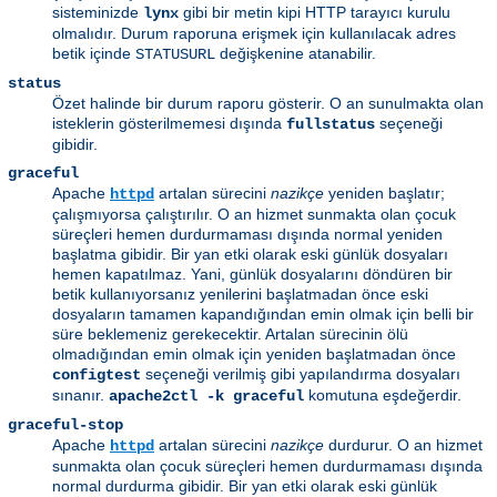
sisteminizde
gibi bir metin kipi HTTP tarayıcı kurulu
lynx
olmalıdır. Durum raporuna erişmek için kullanılacak adres
betik içinde
değişkenine atanabilir.
STATUSURL
status
Özet halinde bir durum raporu gösterir. O an sunulmakta olan
isteklerin gösterilmemesi dışında
seçeneği
fullstatus
gibidir.
graceful
Apache
artalan sürecini
nazikçe
yeniden başlatır;
httpd
çalışmıyorsa çalıştırılır. O an hizmet sunmakta olan çocuk
süreçleri hemen durdurmaması dışında normal yeniden
başlatma gibidir. Bir yan etki olarak eski günlük dosyaları
hemen kapatılmaz. Yani, günlük dosyalarını döndüren bir
betik kullanıyorsanız yenilerini başlatmadan önce eski
dosyaların tamamen kapandığından emin olmak için belli bir
süre beklemeniz gerekecektir. Artalan sürecinin ölü
olmadığından emin olmak için yeniden başlatmadan önce
seçeneği verilmiş gibi yapılandırma dosyaları
configtest
sınanır.
komutuna eşdeğerdir.
apache2ctl -k graceful
graceful-stop
Apache
artalan sürecini
nazikçe
durdurur. O an hizmet
httpd
sunmakta olan çocuk süreçleri hemen durdurmaması dışında
normal durdurma gibidir. Bir yan etki olarak eski günlük