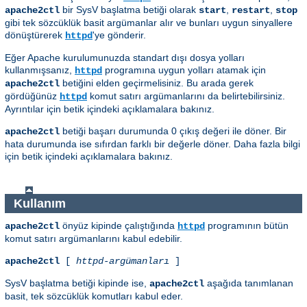
bir SysV başlatma betiği olarak
,
,
apache2ctl
start
restart
stop
gibi tek sözcüklük basit argümanlar alır ve bunları uygun sinyallere
dönüştürerek
'ye gönderir.
httpd
Eğer Apache kurulumunuzda standart dışı dosya yolları
kullanmışsanız,
programına uygun yolları atamak için
httpd
betiğini elden geçirmelisiniz. Bu arada gerek
apache2ctl
gördüğünüz
komut satırı argümanlarını da belirtebilirsiniz.
httpd
Ayrıntılar için betik içindeki açıklamalara bakınız.
betiği başarı durumunda 0 çıkış değeri ile döner. Bir
apache2ctl
hata durumunda ise sıfırdan farklı bir değerle döner. Daha fazla bilgi
için betik içindeki açıklamalara bakınız.
Kullanım
önyüz kipinde çalıştığında
programının bütün
apache2ctl
httpd
komut satırı argümanlarını kabul edebilir.
apache2ctl
[
httpd-argümanları
]
SysV başlatma betiği kipinde ise,
aşağıda tanımlanan
apache2ctl
basit, tek sözcüklük komutları kabul eder.