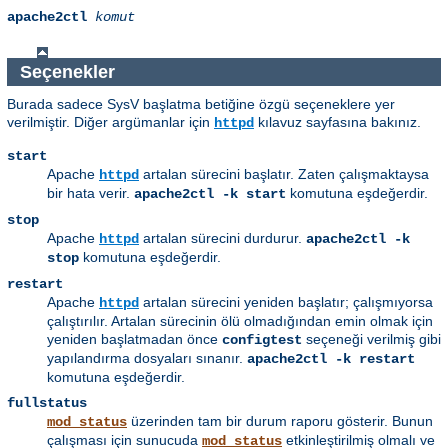
apache2ctl
komut
Seçenekler
Burada sadece SysV başlatma betiğine özgü seçeneklere yer
verilmiştir. Diğer argümanlar için
kılavuz sayfasına bakınız.
httpd
start
Apache
artalan sürecini başlatır. Zaten çalışmaktaysa
httpd
bir hata verir.
komutuna eşdeğerdir.
apache2ctl -k start
stop
Apache
artalan sürecini durdurur.
httpd
apache2ctl -k
komutuna eşdeğerdir.
stop
restart
Apache
artalan sürecini yeniden başlatır; çalışmıyorsa
httpd
çalıştırılır. Artalan sürecinin ölü olmadığından emin olmak için
yeniden başlatmadan önce
seçeneği verilmiş gibi
configtest
yapılandırma dosyaları sınanır.
apache2ctl -k restart
komutuna eşdeğerdir.
fullstatus
üzerinden tam bir durum raporu gösterir. Bunun
mod_status
çalışması için sunucuda
etkinleştirilmiş olmalı ve
mod_status