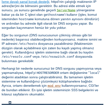
İsme dayalı sanal konak desteği
, httpd'nin çalıştığı makinenin IP
adres(ler)ini de bilmesini gerektirir. Bu adresi elde etmek için
sunucu, ya sunucu genelinde geçerli
yönergesine
ServerName
bakar ya da bir C işlevi olan
'i kullanır (işlev, komut
gethostname
isteminden
komutuna dönen yanıtın aynısını döndürür)
hostname
ve ardından bu adresle ilgili olarak bir DNS sorgusu yapar. Bu
sorgudan kaçınmanın henüz bir yolu yoktur.
Eğer bu sorgunun (DNS sunucusunun çökmüş olması gibi bir
nedenle) başarısız olabileceğinden korkuyorsanız, makine ismini ve
IP adresini
dosyanıza yazabilirsiniz (Makinenizin
/etc/hosts
düzgün olarak açılabilmesi için zaten bu kaydı yapmış olmanız
gerekir). Kullandığınız işletim sistemine bağlı olarak bu kaydın
veya
dosyasında
/etc/resolv.conf
/etc/nsswitch.conf
bulunması gerekebilir.
Herhangi bir nedenle sunucunuz bir DNS sorgusu yapmıyorsa veya
yapmamalıysa, httpd'yi
ortam değişkenine "
"
HOSTRESORDER
local
değerini atadıktan sonra çalıştırabilirsiniz. Bu tamamen işletim
sistemine ve kullandığınız çözümleyici kütüphanelere bağlıdır.
Ayrıca, ortamı denetlemek için
kullanmıyorsanız, CGI'ler
mod_env
de bundan etkilenir. En iyisi işletim sisteminizin SSS belgelerini ve
kılavuz sayfalarını okumaktır.