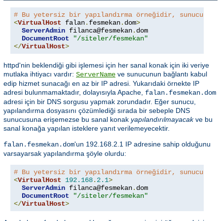
# Bu yetersiz bir yapılandırma örneğidir, sunucunuzd
<
VirtualHost
 falan
.
fesmekan
.
dom
>
ServerAdmin
 filanca@fesmekan
.
dom

DocumentRoot
"/siteler/fesmekan"
</
VirtualHost
>
httpd'nin beklendiği gibi işlemesi için her sanal konak için iki veriye
mutlaka ihtiyacı vardır:
ve sunucunun bağlantı kabul
ServerName
edip hizmet sunacağı en az bir IP adresi. Yukarıdaki örnekte IP
adresi bulunmamaktadır, dolayısıyla Apache,
falan.fesmekan.dom
adresi için bir DNS sorgusu yapmak zorundadır. Eğer sunucu,
yapılandırma dosyasını çözümlediği sırada bir sebeple DNS
sunucusuna erişemezse bu sanal konak
yapılandırılmayacak
ve bu
sanal konağa yapılan isteklere yanıt verilemeyecektir.
'un 192.168.2.1 IP adresine sahip olduğunu
falan.fesmekan.dom
varsayarsak yapılandırma şöyle olurdu:
# Bu yetersiz bir yapılandırma örneğidir, sunucunuzd
<
VirtualHost
192.168
.
2.1
>
ServerAdmin
 filanca@fesmekan
.
dom

DocumentRoot
"/siteler/fesmekan"
</
VirtualHost
>