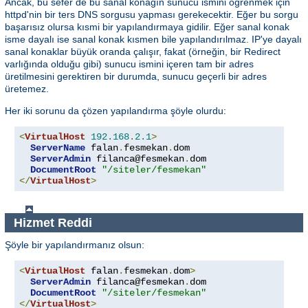
Ancak, bu sefer de bu sanal konağın sunucu ismini öğrenmek için
httpd'nin bir ters DNS sorgusu yapması gerekecektir. Eğer bu sorgu
başarısız olursa kısmi bir yapılandırmaya gidilir. Eğer sanal konak
isme dayalı ise sanal konak kısmen bile yapılandırılmaz. IP'ye dayalı
sanal konaklar büyük oranda çalışır, fakat (örneğin, bir Redirect
varlığında olduğu gibi) sunucu ismini içeren tam bir adres
üretilmesini gerektiren bir durumda, sunucu geçerli bir adres
üretemez.
Her iki sorunu da çözen yapılandırma şöyle olurdu:
<
VirtualHost
192.168
.
2.1
>
ServerName
 falan
.
fesmekan
.
dom

ServerAdmin
 filanca@fesmekan
.
dom

DocumentRoot
"/siteler/fesmekan"
</
VirtualHost
>
Hizmet Reddi
Şöyle bir yapılandırmanız olsun:
<
VirtualHost
 falan
.
fesmekan
.
dom
>
ServerAdmin
 filanca@fesmekan
.
dom

DocumentRoot
"/siteler/fesmekan"
</
VirtualHost
>