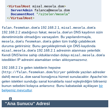
<
VirtualHost
 misal
.
mesela
.
dom
>
ServerAdmin
 falanca@mesela
.
dom

DocumentRoot
"/siteler/mesela"
</
VirtualHost
>
'a 192.168.2.1,
'a
falan.fesmekan.dom
misal.mesela.dom
192.168.2.2 atadığınızı fakat,
'un DNS kaydının sizin
mesela.dom
denetiminizde olmadığını varsayalım. Bu yapılandırmayla,
'u
'a giden tüm trafiği çalabilecek
mesela.dom
fesmekan.dom
duruma getirirsiniz. Bunu gerçekleştirmek için DNS kaydında
'a 192.168.2.1 adresinin atanması yeterlidir.
misal.mesela.dom
Kendi DNS'lerine sahip olduklarından dolayı
'a
misal.mesela.dom
istedikleri IP adresini atamaktan onları alıkoyamazsınız.
192.168.2.1'e gelen isteklerin hepsine
(
şeklinde yazılan adresler
http://falan.fesmekan.dom/biryer
dahil)
sanal konağınca hizmet sunulacaktır. Apache'nin
mesela.dom
gelen istekleri sunduğu sanal konaklarla nasıl eşleştirdiğini bilirseniz
bunun sebebini kolayca anlarsınız. Bunu kabataslak açıklayan
bir
belgemiz mevcuttur
.
"Ana Sunucu" Adresi