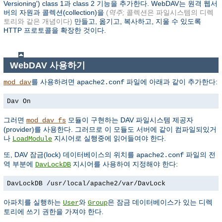
Versioning') class 1과 class 2 기능을 추가한다. WebDAV는 원격 웹서
버의 자원과 콜렉션(collection)을
(
역주;
콜렉션은 파일시스템의 디렉
토리와 같은 개념이다)
만들고, 옮기고, 복사하고, 지울 수 있도록
HTTP 프로토콜을 확장한 것이다.
WebDAV 사용하기
를 사용하려면
파일에 아래과 같이 추가한다:
mod_dav
apache2.conf
Dav On
그러면
모듈이 구현하는 DAV 파일시스템 제공자
mod_dav_fs
(provider)를 사용한다. 그러므로 이 모듈도 서버에 같이 컴파일되있거
나
지시어로 실행중에 읽어들여야 한다.
LoadModule
또, DAV 잠금(lock) 데이터베이스의 위치를
파일의 전
apache2.conf
역 부분에
지시어를 사용하여 지정해야 한다:
DavLockDB
DavLockDB /usr/local/apache2/var/DavLock
아파치를 실행하는
와
은 잠금 데이터베이스가 있는 디렉
User
Group
토리에 쓰기 권한을 가져야 한다.