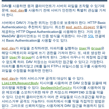
DAV를 사용하면 원격 클라이언트가 서버의 파일을 조작할 수 있기때
문에,
를 사용하기 전에 서버가 안전한지 특별히 관심을 가져
mod_dav
야 한다.
서버에서 DAV가 가능한 위치는 인증으로 보호해야 한다. HTTP Basic
Authentication는 추천하지 않는다. 최소한
모듈이
mod_auth_digest
제공하는 HTTP Digest Authentication을 사용해야 한다. 거의 모든
WebDAV 클라이언트는 이 인증 방식을 지원한다. 아니면
SSL
연결에
서 Basic Authentication을 사용할 수도 있다.
가 파일을 조작하려면, 아파치를 실행하는
와
은
mod_dav
User
Group
해당 디렉토리와 파일에 쓰기 권한을 가져야 한다. 또, 새로 생성한 파
일은
와
이 소유하게 된다. 그래서 아무나 이 계정에 접근할
User
Group
수 없도록 하라. DAV 저장소는 아파치만 접근할 수 있다고 가정한다.
아파치를 통하지않고 (예를 들어 FTP나 파일시스템 도구를 사용하여)
파일을 수정함을 허용하면 안된다.
는 여러 서비스거부 공격의 대상이 될 수 있다.
mod_dav
지시어를 사용하여 큰 DAV 요청을 읽을때 메
LimitXMLRequestBody
모리량을 제한할 수 있다.
지시어를 사용하여 많
DavDepthInfinity
은 메모리를 소모하기위한 매우 큰 저장소의
요청을 막을
PROPFIND
수 있다. 단순히 클라이언트가 여러 큰 파일들로 디스크공간을 채우는
서비스거부 공격도 가능하다. 아파치에서 이를 막을 직접적인 방법은
없다. 그러므로 신뢰하지않는 사용자에게 DAV 접근을 허용하지 않도