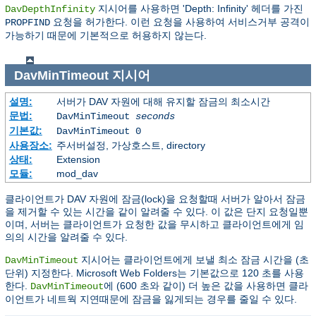
지시어를 사용하면 'Depth: Infinity' 헤더를 가진
DavDepthInfinity
요청을 허가한다. 이런 요청을 사용하여 서비스거부 공격이
PROPFIND
가능하기 때문에 기본적으로 허용하지 않는다.
DavMinTimeout
지시어
설명:
서버가 DAV 자원에 대해 유지할 잠금의 최소시간
문법:
DavMinTimeout
seconds
기본값:
DavMinTimeout 0
사용장소:
주서버설정, 가상호스트, directory
상태:
Extension
모듈:
mod_dav
클라이언트가 DAV 자원에 잠금(lock)을 요청할때 서버가 알아서 잠금
을 제거할 수 있는 시간을 같이 알려줄 수 있다. 이 값은 단지 요청일뿐
이며, 서버는 클라이언트가 요청한 값을 무시하고 클라이언트에게 임
의의 시간을 알려줄 수 있다.
지시어는 클라이언트에게 보낼 최소 잠금 시간을 (초
DavMinTimeout
단위) 지정한다. Microsoft Web Folders는 기본값으로 120 초를 사용
한다.
에 (600 초와 같이) 더 높은 값을 사용하면 클라
DavMinTimeout
이언트가 네트웍 지연때문에 잠금을 잃게되는 경우를 줄일 수 있다.