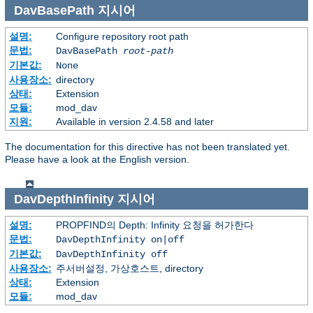
DavBasePath
지시어
설명:
Configure repository root path
문법:
DavBasePath
root-path
기본값:
None
사용장소:
directory
상태:
Extension
모듈:
mod_dav
지원:
Available in version 2.4.58 and later
The documentation for this directive has not been translated yet.
Please have a look at the English version.
DavDepthInfinity
지시어
설명:
PROPFIND의 Depth: Infinity 요청을 허가한다
문법:
DavDepthInfinity on|off
기본값:
DavDepthInfinity off
사용장소:
주서버설정, 가상호스트, directory
상태:
Extension
모듈:
mod_dav